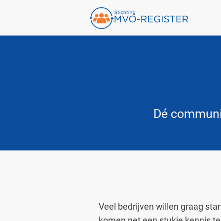
Dé communit
Veel bedrijven willen graag st
komen net een stukje kennis te