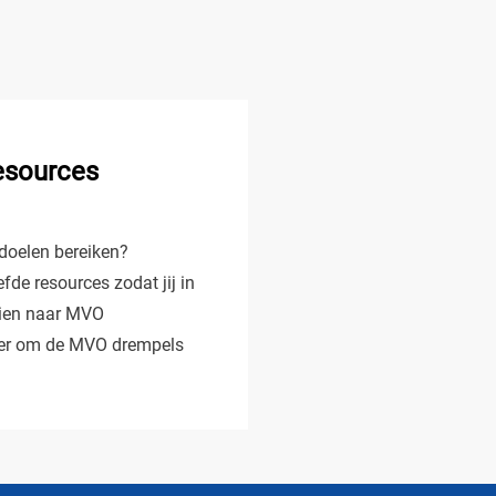
esources
 doelen bereiken?
de resources zodat jij in
eien naar MVO
n er om de MVO drempels