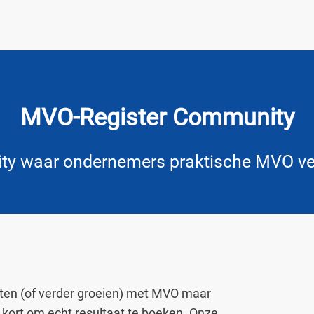
MVO-Register Community
y waar ondernemers praktische MVO ve
arten (of verder groeien) met MVO maar
 kort om echt resultaat te boeken. Onze